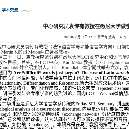
学术交流
中心研究员袁传有教授在悉尼大学做
2019年06月03日 12:03 袁传有 点击：[
487
]
我中心研究员袁传有教授（法律语言学与功能语言学方向）目前
m Martin 和Karl Maton两位著名教授。
月三十一日，袁教授应邀分别在悉尼大学LCT研究中心和语言学
性目标。首先，在LCT中心，Karl Maton教授（LCT-Legitimatio
oundtable并介绍主讲人。LCT Roundtable本学期共举
题目为
Are “difficult” words just jargon? The case of Latin
stare d
中的专门术语问题，以法学英语中拉丁词为例，运用LCT中的语
elationality, Differentiation and Resonance,暂
语表意精准，专门化程度高，知识性语义密度（epistemic semant
。讲座引发与会专家学者的热烈讨论，国内LCT—WeChat微
参与讨论。
第二场讲座是悉尼大学语言学系传统的Friday SFL Seminar，讲
logical analysis of a courtroom discourse.
内容是运用功能语言学的韵
nology）和语篇语义的交换网络（exchange network）分
差）意义和修辞效果，认为法庭参与人可以通过操控语调和音高
功能，如挑战（challenge）。本研究是在马丁教授的指导下，三人