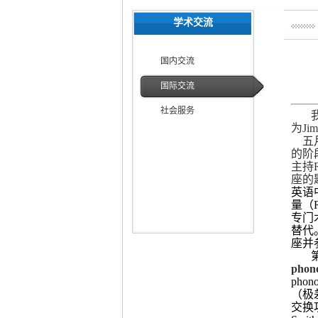
学术交流
国内交流
国际交流
社会服务
为Ji
五
的阶段
主持R
座的
英语
量（R
专门术
替代
座并
phono
pho
（极
交换