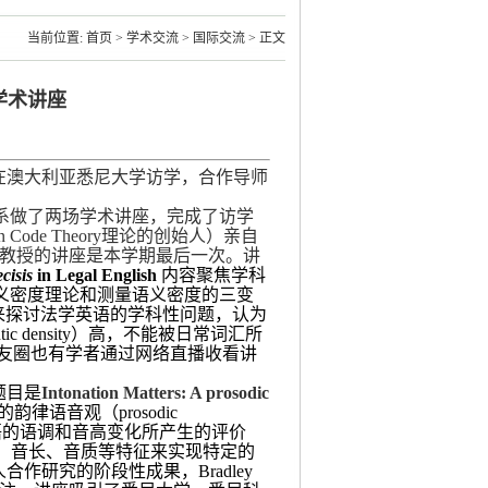
当前位置:
首页
>
学术交流
>
国际交流
> 正文
学术讲座
在澳大利亚悉尼大学访学，合作导师
系做了两场学术讲座，完成了访学
n Code Theory理论的创始人）亲自
办六次，袁教授的讲座是本学期最后一次。讲
ecisis
in Legal English
内容聚焦学科
义密度理论和测量语义密度的三变
无相对应汉语术语）来探讨法学英语的学科性问题，认为
ic density）高，不能被日常词汇所
信朋友圈也有学者通过网络直播收看讲
座题目是
Intonation Matters: A prosodic
律语音观（prosodic
析庭审话语的语调和音高变化所产生的评价
、音长、音质等特征来实现特定的
合作研究的阶段性成果，Bradley