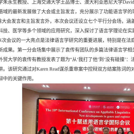
学朱永生教授、上海交通大学王品博士、澳大利亚悉尼大学
David
语域的最新发展做了大会或主旨发言，充分展示了功能语言学的
除大会发言和主旨发言外，本次会议还设立七个平行分会场，涵
科技、医学等多个领域的应用研究
，
深入探讨了语言学理论在实
本次会议的一大亮点是法律语言学研究的重要进展，特别是在法
新成果。
第一
分会场集中展示了
袁传有团队的
多篇法律语言学相
外贸大学的袁传
有
教授发表了题为
“
从
‘
我打了他
’
到
‘
没有碰撞
’
：
讲。该研究通过对
Karen Read
谋杀重审案中控辩双方结案陈词的
辩中的关键
作用。