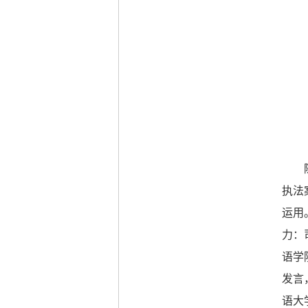
执法
运用
力：
语学
发言
语大