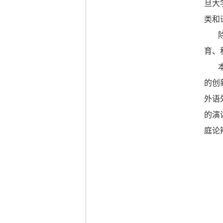
旦大
类和
育、
的创
外语
的演
庭论