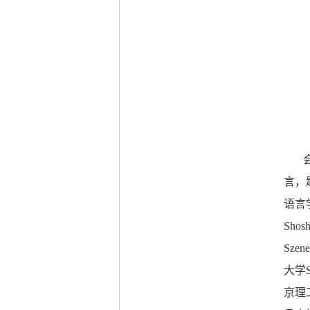
言，
语言
Shosh
Szene
大学
京理