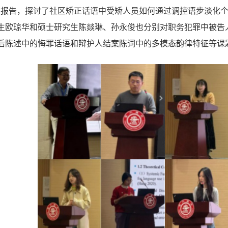
的报告，探讨了社区矫正话语中受矫人员如何通过调控语步淡化
生
欧琼
华
和硕士研究生陈燚琳、孙永俊也分别对
职务犯罪中被告
后陈述中的悔罪话语和辩护人结案陈词中的多模态韵律特征等课