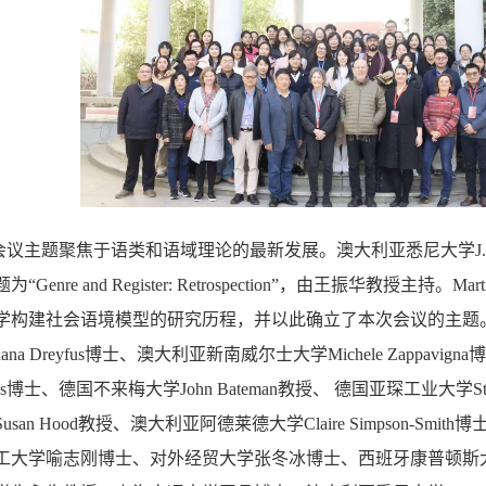
会议主题聚焦于语类和语域理论的最新发展
。澳大利亚悉尼大学
J
题为
“
Genre and Register: Retrospection
”，由王振华教授主持。Mar
学构建社会语境模型的研究历程，并以此确立了本次会议的主题
ana Dreyfus
博士、澳大利亚新南威尔士大学
Michele Zappavigna
博
s
博士、德国不来梅大学
John Bateman
教授、 德国亚琛工业大学
S
Susan Hood
教授、澳大利亚阿德莱德大学
Claire Simpson-Smith
博
工大学喻志刚博士、对外经贸大学张冬冰博士、西班牙康普顿斯