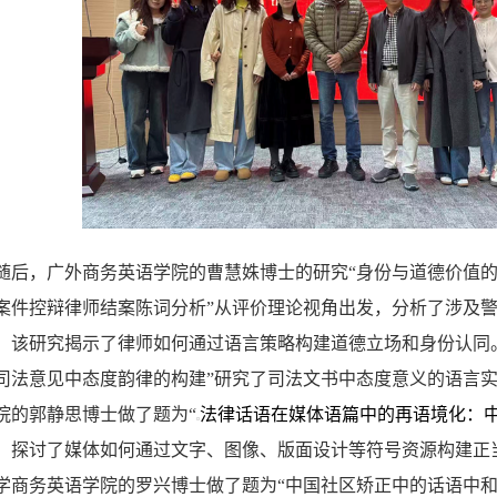
随后，广外商务英语学院的
曹慧姝
博士
的研究
“身份与道德价值
案件控辩律师结案陈词分析”
从评价理论视角出发，分析了涉及
。该研究揭示了律师如何通过语言策略构建道德立场和身份认同
司法意见中态度韵律的构建
”
研究了司法文书中态度意义的语言
院的郭静思博士做了题为
“
法律话语在媒体语篇中的再语境化：
，探讨了媒体如何通过文字、图像、版面设计等符号资源构建正
学商务英语学院的罗兴博士做了题为“中国社区矫正中的话语中