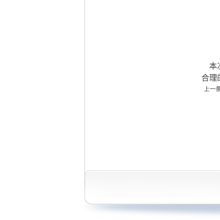
本次
合理
上一