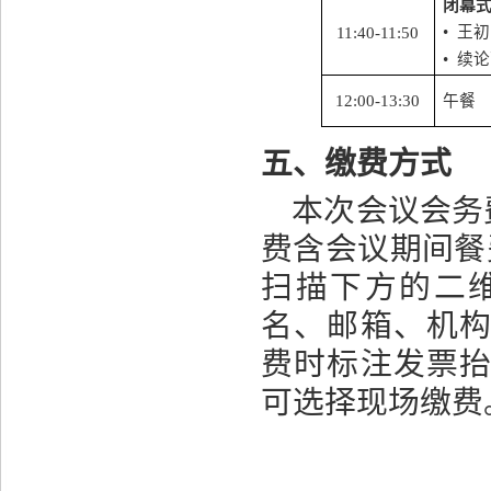
闭幕
•
王初
11:
4
0-1
1
:
5
0
•
续论
12:00-13:30
午餐
五、缴费方式
本次会议会务
费含会议期间餐
扫描下方的二
名、邮箱、机
费时标注发票
可选择现场缴费