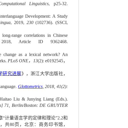
omputational Linguistics
, p25-32.
Interlanguage Development: A Study
ingua
, 2019,
230
(102736). (SSCI,
long-range correlations in Chinese
2018, Article ID 9362468.
 change as a lexical network? An
orks.
PLoS ONE
，
13
(2): e0192545
，
学研究进展
》，浙江大学出版社，
 Language.
Glottometrics
, 2018, 41(2):
 Haitao Liu & Junying Liang (Eds.).
ries] 71, Berlin/Boston: DE GRUYTER
章
“
计量语言学的定律和理论
”2.2
和
，共
80
页，北京：商务印书馆，