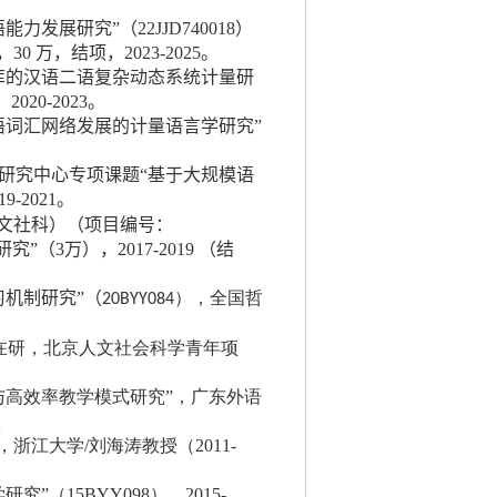
展研究”（22JJD740018）
万，结项，2023-2025。
库的汉语二语复杂动态系统计量研
2020-2023。
语词汇网络发展的计量语言学研究”
研究中心专项课题“
基于大规模语
9-2021。
人文社科）（项目编号：
”（3万），2017-2019 （结
机制研究”（
），全国哲
20BYY084
在研，北京人文社会科学青年项
与高效率教学模式研究
”
，广东外语
项
，浙江大学
/
刘海涛教授（
2011-
学研究
”
（
15BYY098
），
2015-