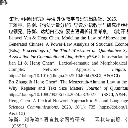
著作
陈衡.《词频研究》导读.外语教学与研究出版社，2025.
王雅琴、陈衡.《句法计量分析》导读.外语教学与研究出版社，
包领兄、陈衡、达胡白乙拉. 蒙古语词长计量考察，《南开语言学
Jianwei Yan & Heng Chen. Modeling the Law of Abbreviation 
Generated Chinese: A Power-Law Analysis of Structural Econ
(Eds.).
Proceedings of the Third Workshop on Quantitative S
Association for Computational Linguistics
, p56-62.
https://aclant
Jian Li & Heng Chen*.
Lexical-semantic and Morphologica
Complex Network Approach
.
Lingua
https://doi.org/10.1016/j.lingua.2025.104004
(SSCI, A&HCI)
Bo Zhang & Heng Chen*. The Menzerath-Altmann Law at the Pa
Why Register and Text Size Matter?
Journal of Quantitati
https://doi.org/10.1080/09296174.2024.2379027
(SSCI, A&HC
Heng Chen. A Lexical Network Approach to Second Languag
Sciences Communications
, 2023,
10
(1): 735.
https://doi.org
A&HCI)
陈衡、刘海涛*.语言复杂网络研究——现状与前瞻.《中
（
CSSCI
）