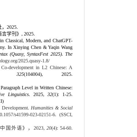
2025.
刊》, 2025.
in Classical, Modern, and ChatGPT-
omy. In Xinying Chen & Yaqin Wang
yntax (Quasy, SyntaxFest 2025).
The
hology.org/2025.quasy-1.8/
l Co-development in L2 Chinese: A
,
325
(104004), 2025.
ragraph Level in Written Chinese:
ve Linguistics
. 2025,
32
(1): 1-25.
I)
e Development.
Humanities & Social
/10.1057/s41599-023-02151-6
. (SSCI,
国外语》，2023,
20
(4
): 54-60.