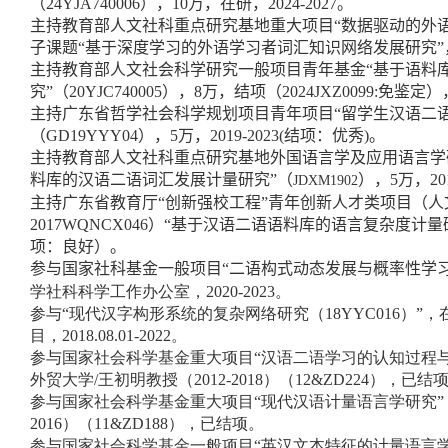
（24YJA740006）
，10万，在研，2024-2027。
主持教育部人文社科重点研究基地重大项目“数据驱动的外语能力发
子课题“基于深度学习的外语学习者词汇知识网络发展研究”，30 
主持教育部人文社会科学研究一般项目青年基金“基于语料
究”（20YJC740005），8万，结项（2024JXZ0099:免鉴定），
主持广东省哲学社会科学规划项目青年项目“留学生汉语二
（GD19YYY04），5万，2019-2023(结项：优秀)。
主持教育部人文社科重点研究基地外国语言学及应用语言学
料库的汉语二语词汇发展计量研究
”（
），5万，201
JDXM1902
主持广东省教育厅“创新强校工程”青年创新人才类项目（
2017WQNCX046）“基于汉语二语语料库的语言复杂度计量研究
项：良好）。
参与国家社科基金一般项目“二语构式动态发展与概率性学习
学社科科学工作办公室，2020-2023。
参与
“
现代汉字构形系统的复杂网络研究（
18YYC016
）
”
，
目，
2018.08.01-
2022
。
参与国家社会科学基金重大项目
“
汉语二语学习的认知过程
外贸大学
/
王初明教授（
2012-2018
）（
12&ZD224
），已结
参与国家社会科学基金重大项目
“
现代汉语计量语言学研究
”
2016
）（
11&ZD188
），已结项。
参与国家社会科学基金一般项目
“
英汉文本特征的计量语言