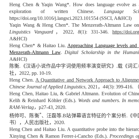
Heng Chen & Yaqin Wang*. How does language evolve as a m
exploration of written Chinese.
Language Scie
https://doi.org/10.1016/j.langsci.2023.101554
(SSCI, A&HCI)
Yaqin Wang & Heng Chen*. The Menzerath-Altmann Law on th
Linguistics Vanguard
，2022,
8
(1): 331-346.
https://doi.o
A&HCI)
Heng Chen* & Haitao Liu.
Approaching Language levels and re
Menzerath-Altmann Law
.
Digital Scholarship in the Humani
A&HCI)
陈衡.《汉语小说作品中字词使用频率演变研究》.载《词
社，2022, pp. 10-19.
Heng Chen.
A Quantitative and Network Approach to Alignmen
Chinese Journal of Applied Linguistics
, 2021，
44
(3): 399-416.
Heng Chen, Haitao Liu, & Gabriel Altmann. Evolution of
Chin
Kelih & Reinhard Köhler (Eds.).
Words and numbers. In memo
RAM-Verlag
，
p2
7
-4
3
,
2020.
*
杨帅可、陈衡
、汪磊等
.B
站弹幕语言特征的个案分析
.
《中
书），人民出版社，
2020.
Heng Chen and Haitao Liu. A quantitative probe into the hierarch
Xinying Chen & Ramon Ferrer-i-Cancho (Eds.).
Proceedings of