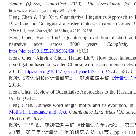
Syntax (Quasy, SyntaxFest 2019).
The Association for C
https://www.aclweb.org/anthology/W19-7904/
Heng Chen & Hai Xu*. Quantitative Linguistics Approach to 
Based on the Guangwai-Lancaster Chinese Learner Corpus.
L
A&HCI)
https://doi.org/10.1016/j.lingua.2019.102736
Heng Chen, Haitao Liu*. Quantifying evolution of short and 
narrative texts across 2000 years.
Complexity
. 
（
SCI
）
https://doi.org/10.1155/2018/9362468
Heng Chen, Xinying Chen, Haitao Liu*. How does language
investigation based on written Chinese word co-occurrence netw
2018
，
（
SCI
、
SSCI
）
https://doi.org/10.1371/journal.pone.0192545
陈衡
.
《汉语词长的计量研究》，载刘海涛主编《
计量语言
2018
。
Heng Chen. Review of Quantitative Approaches to the Russian
91-95. (ESCI)
Heng Chen. Chinese word length motifs and its evolution. In
Motifs in Language and Text
. Quantitative Linguistics [QL se
MOUTON. 2017.
陈衡、王华
著，载刘海涛
主编
.
《
计量语言学导论
》，第二
2.3
节，第三章
“
计量语言学的研究方法
”3.1
节，
pp. 41-121