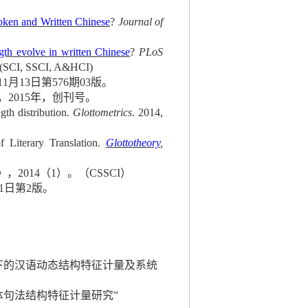
ken and Written Chinese
?
Journal of
th evolve in written Chinese
?
PLoS
7 (SCI, SSCI, A&HCI)
11
月
13
日第
576
期
03
版。
，
2015
年，创刊号。
th distribution.
Glottometrics
. 2014,
f Literary Translation.
Glottotheory
,
》，
2014
（
1
）。（
CSSCI
）
1
日第
2
版。
下的汉语动态结构特征计量及系统
体句法结构特征计量研究
”