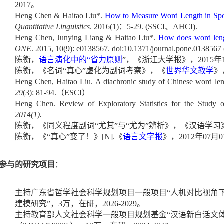
2017
。
Heng Chen & Haitao Liu*.
How to Measure Word Length in Spo
Quantitative Linguistics
. 2016(1)
：
5-29. (SSCI
、
AHCI).
Heng Chen, Junying Liang & Haitao Liu*.
How does word leng
ONE
. 2015, 10(9): e0138567. doi:10.1371/journal.pone.013856
陈衡，
语言演化中的
“
省力原则
”
，《浙江大学报》，
2015
年
陈衡，《
名词
“
真心
”
虚化为副词考察
》，《
世界华文教学
》
Heng Chen, Haitao Liu. A diachronic study of Chinese word leng
29
(3): 81-94.
（
ESCI
）
Heng Chen. Review of Exploratory Statistics for the Study o
2014(1).
陈衡，《
同义程度副词
“
尤其
”
与
“
尤为
”
辨析
》，《汉语学习
陈衡，《
“
真心
”
变了！》
[N].
《
语言文字报
》，
2012
年
07
月
0
/参与的研究项目
：
主持广东省哲学社会科学规划项目一般项目“人机对比视角
建模研究”，3万，在研，2026-2029。
主持教育部人文社会科学一般项目规划基金
“
汉语新白话文