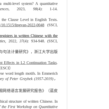
ulti-level system? A quantitative
nces
, 2023,
98
(4): 1-14.
e Clause Level in English Texts.
rg/10.1515/lingvan-2022-0048
(SSCI,
gisters in written Chinese with the
ties,
2022,
37
(4): 934-948. (SSCI,
汇与句法计量研究》
浙江大学出版
，
t Effects in L2 Continuation Tasks
.
 （ESCI）
ese word
length motifs. In
Emmerich
ry of Peter Grzybek (1957-2019
)
，
国网络语言发展研究报告》（蓝皮
ical structure of written Chinese. In
 the First Workshop on Quantitative