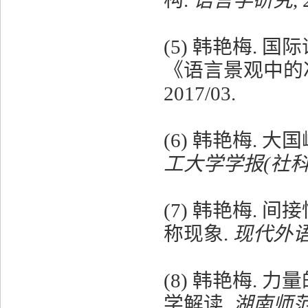
(5)
韩艳梅. 国
《语言景观中的
2017/03.
(6)
韩艳梅
.
大国
工大学学报
(
社
(7)
韩艳梅
.
间接
称现象
.
现代外
(8)
韩艳梅
.
力量
学解读
.
湖南师