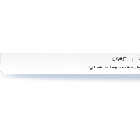
联系我们
|
©
Center for Linguistics & Appli